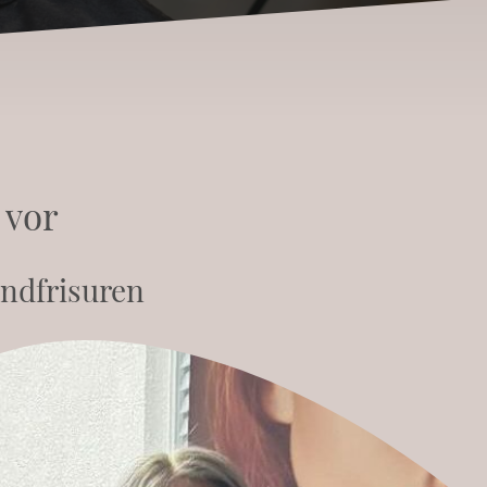
 vor
endfrisuren