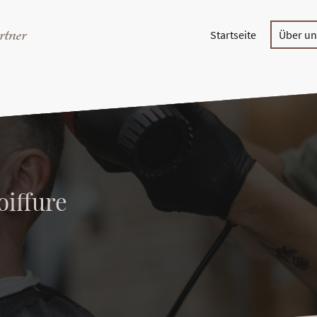
rtner
Startseite
Über un
oiffure